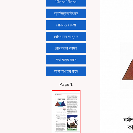
চিত্তির মিত্তির
অ্যানিম্যাল কিংডম
রোববারের মেগা
রোববারের আখ্যান
রোববারের ক্রমশ
কথা অমৃত সমান
আসা যাওয়ার মাঝে
Page 1