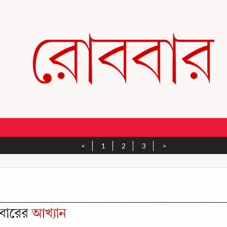
<
1
2
3
>