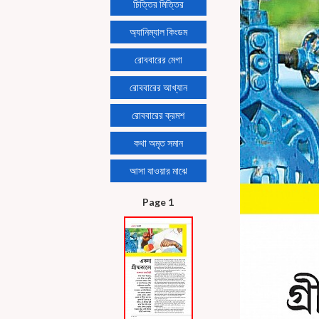
চিত্তির মিত্তির
অ্যানিম্যাল কিংডম
রোববারের মেগা
রোববারের আখ্যান
রোববারের ক্রমশ
কথা অমৃত সমান
আসা যাওয়ার মাঝে
Page 1