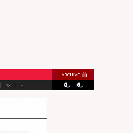
ARCHIVE
13
>