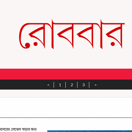
<
1
2
3
>