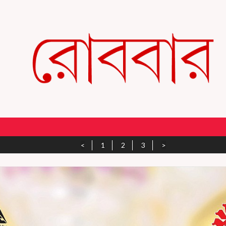
<
1
2
3
>